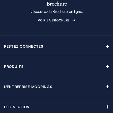
Brochure
Découvrez la Brochure en ligne.
VOIR LA BROCHURE
RESTEZ CONNECTÉS
Contactez-nous
Explorez nos articles de blog
PRODUITS
Newsletter
Croisières sans Équipage
Brochure Moorings
Croisières au Moteur
Offres en cours
L'ENTREPRISE MOORINGS
Croisières avec Équipage
A propos
Guide de Location
Régates & Événements
Carrières
Partenaires
Groupes & Incentives
LÉGISLATION
Développement durable