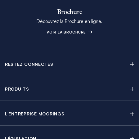
Brochure
Découvrez la Brochure en ligne.
VOIR LA BROCHURE
RESTEZ CONNECTÉS
Contactez-nous
Explorez nos articles de blog
PRODUITS
Newsletter
Croisières sans Équipage
Brochure Moorings
Croisières au Moteur
Offres en cours
L'ENTREPRISE MOORINGS
Croisières avec Équipage
A propos
Guide de Location
Régates & Événements
Carrières
Partenaires
Groupes & Incentives
LÉGISLATION