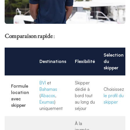
Comparaison rapide
:
Sélection
Destinations
Flexibilité
du
skipper
BVI
et
Skipper
Formule
Bahamas
dédié à
Choisissez
location
(
Abacos
,
bord tout
le profil du
avec
Exumas
)
au long du
skipper
skipper
uniquement
séjour
À la
journée