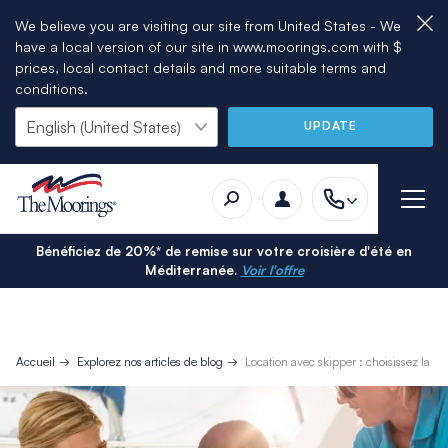
We believe you are visiting our site from United States - We
have a local version of our site in www.moorings.com with $
prices, local contact details and more suitable terms and
conditions.
UPDATE
Bénéficiez de 20%* de remise sur votre croisière d'été en
Méditerranée.
Voir l'offre
Accueil
Explorez nos articles de blog
Location avec skipper : choisissez la fo