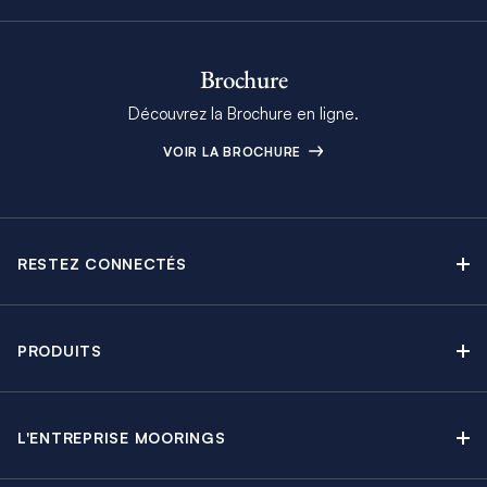
Brochure
Découvrez la Brochure en ligne.
VOIR LA BROCHURE
RESTEZ CONNECTÉS
Contactez-nous
Explorez nos articles de blog
PRODUITS
Newsletter
Croisières sans Équipage
Brochure Moorings
Croisières au Moteur
Offres en cours
L'ENTREPRISE MOORINGS
Croisières avec Équipage
A propos
Guide de Location