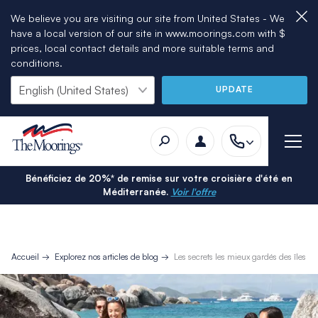
We believe you are visiting our site from United States - We
have a local version of our site in www.moorings.com with $
prices, local contact details and more suitable terms and
conditions.
UPDATE
Bénéficiez de 20%* de remise sur votre croisière d'été en
Méditerranée.
Voir l'offre
Accueil
Explorez nos articles de blog
Les secrets les mieux gardés des îles V