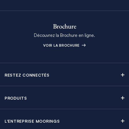
Brochure
Découvrez la Brochure en ligne.
VOIR LA BROCHURE
RESTEZ CONNECTÉS
Contactez-nous
Explorez nos articles de blog
PRODUITS
Newsletter
Croisières sans Équipage
Brochure Moorings
Croisières au Moteur
Offres en cours
L'ENTREPRISE MOORINGS
Croisières avec Équipage