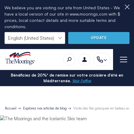
We believe you are visiting our site from United States - We
have a local version of our site in www.moorings.com with $
prices, local contact details and more suitable terms and
conditions.
UPDATE
Bénéficiez de 20%* de remise sur votre croisière d'été en
Méditerranée.
Voir l'offre
Accueil
Explorez nos articles de blog
Visite des îles grecques en bateau avec 