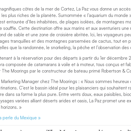
magnifiques côtes de la mer de Cortez, La Paz vous donne un accès 
les plus riches de la planète. Surnommée « l’aquarium du monde 
 est entourée d’îles inhabitées, de plages isolées, de montagnes m
 souffle. Cette destination offre aux marins et aux aventuriers une 
ond de sable et une zone de croisière abritée. Ici, les voyageurs p
plages tranquilles et des montagnes parsemées de cactus, tout en p
telles que la randonnée, le snorkeling, la pêche et l’observation des
enant à la réservation pour des départs à partir du 1er décembre 2
era composée de catamarans à voile et à moteur, tous conçus et fa
 The Moorings par le constructeur de bateau primé Robertson & C
r Marketing Manager chez The Moorings : « Nous sommes heureux d
inations. C’est le bassin idéal pour les plaisanciers qui souhaitent r
re dans sa forme la plus pure. Entre vents doux, eaux paisibles, bio
ysages variées alliant déserts arides et oasis, La Paz promet une 
 horizons. »
 la perle du Mexique »