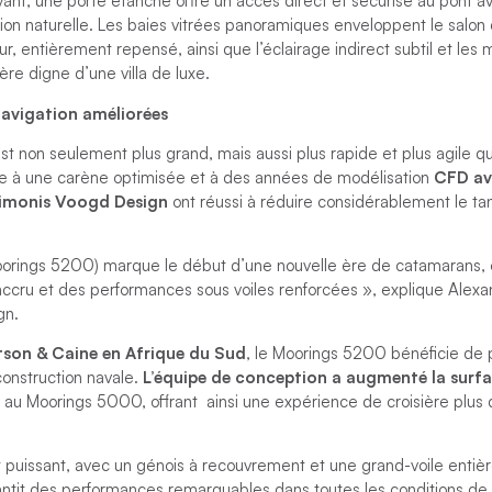
’avant, une porte étanche offre un accès direct et sécurisé au pont av
ation naturelle. Les baies vitrées panoramiques enveloppent le salo
ur, entièrement repensé, ainsi que l’éclairage indirect subtil et les
re digne d’une villa de luxe.
avigation améliorées
t non seulement plus grand, mais aussi plus rapide et plus agile q
e à une carène optimisée et à des années de modélisation
CFD av
imonis Voogd Design
ont réussi à réduire considérablement le ta
orings 5200) marque le début d’une nouvelle ère de catamarans, o
t accru et des performances sous voiles renforcées », explique Alex
gn.
tson & Caine en Afrique du Sud
, le Moorings 5200 bénéficie de 
construction navale.
L’équipe de conception a augmenté la surfac
t au Moorings 5000, offrant ainsi une expérience de croisière plus
puissant, avec un génois à recouvrement et une grand-voile entièr
tit des performances remarquables dans toutes les conditions de ve