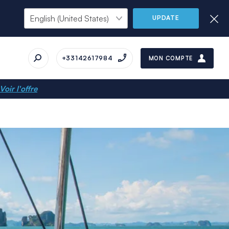
UPDATE
+33142617984
MON COMPTE
Voir l'offre