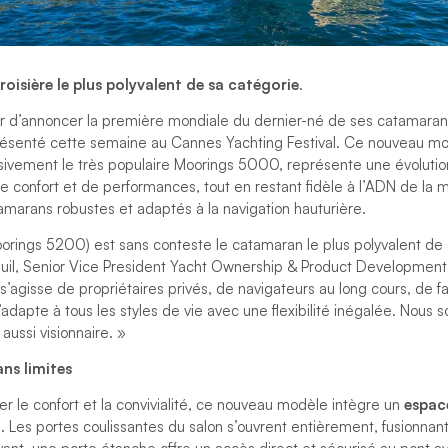
oisière le plus polyvalent de sa catégorie
.
r d’annoncer la première mondiale du dernier-né de ses catamarans 
résenté cette semaine au Cannes Yachting Festival. Ce nouveau mo
ivement le très populaire Moorings 5000, représente une évoluti
 confort et de performances, tout en restant fidèle à l’ADN de la 
amarans robustes et adaptés à la navigation hauturière.
orings 5200) est sans conteste le catamaran le plus polyvalent de 
uil, Senior Vice President Yacht Ownership & Product Developmen
s’agisse de propriétaires privés, de navigateurs au long cours, de fa
’adapte à tous les styles de vie avec une flexibilité inégalée. Nous 
ussi visionnaire. »
ans limites
 le confort et la convivialité, ce nouveau modèle intègre un
espace
²
. Les portes coulissantes du salon s’ouvrent entièrement, fusionnant 