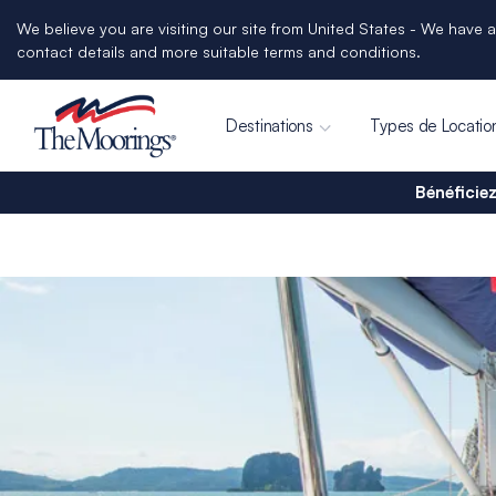
We believe you are visiting our site from United States - We have a
contact details and more suitable terms and conditions.
Destinations
Types de Locatio
Bénéficiez