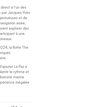
direct à l’un des
» par Jacques-Yves
ajestueuses et de
navigation aisée,
euvent explorer des
articipant à une
 oiseaux.
024, la flotte The
briqués
aine.
’ajouter La Paz à
alentir le rythme et
diversité marine
expérience inégalée