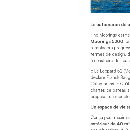
Le catamaran de cr
The Moorings est fie
Moorings 5200
, p
remplacera progress
termes de design, de
à construire des cat
« Le Leopard 52 (Mo
déclare Franck Baug
Catamarans. « Qu’il 
charter, ce bateau s
proposer un modèle a
Un espace de vie s
Conçu pour maximiser
extérieur de 40 m