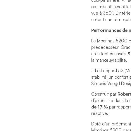
cockpit arrière. À l
optimisant la ventil
vue à 360°. L’intérie
créent une atmosphè
Performances de n
Le Moorings 5200 es
prédécesseur. Grâc
architectes navals
S
la manœuvrabilité.
« Le Leopard 52 (Mo
stabilité, un confor
Simonis Voogd Desi
Construit par
Rober
d’expertise dans la 
de 17 %
par rappor
réactive.
Doté d’un gréement 
Moorings 5200 garan