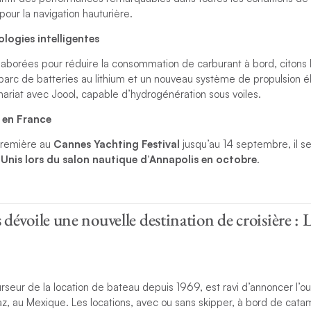
our la navigation hauturière.
logies intelligentes
élaborées pour réduire la consommation de carburant à bord, citons
e parc de batteries au lithium et un nouveau système de propulsion é
ariat avec Joool, capable d’hydrogénération sous voiles.
 en France
première au
Cannes Yachting Festival
jusqu’au 14 septembre, il 
Unis lors du salon nautique d’Annapolis en octobre
.
évoile une nouvelle destination de croisière : L
seur de la location de bateau depuis 1969, est ravi d’annoncer l’o
az, au Mexique. Les locations, avec ou sans skipper, à bord de catam