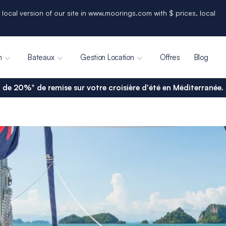
 local version of our site in www.moorings.com with $ prices, local
n
Bateaux
Gestion Location
Offres
Blog
 de 20%* de remise sur votre croisière d'été en Méditerranée.