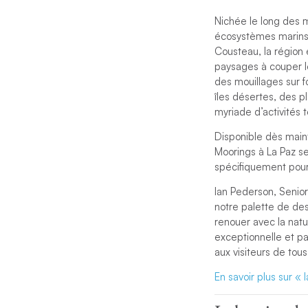
Nichée le long des 
écosystèmes marins 
Cousteau, la région
paysages à couper le
des mouillages sur f
îles désertes, des 
myriade d’activités 
Disponible dès maint
Moorings à La Paz s
spécifiquement pour
Ian Pederson, Senio
notre palette de dest
renouer avec la natu
exceptionnelle et pa
aux visiteurs de tous
En savoir plus sur «