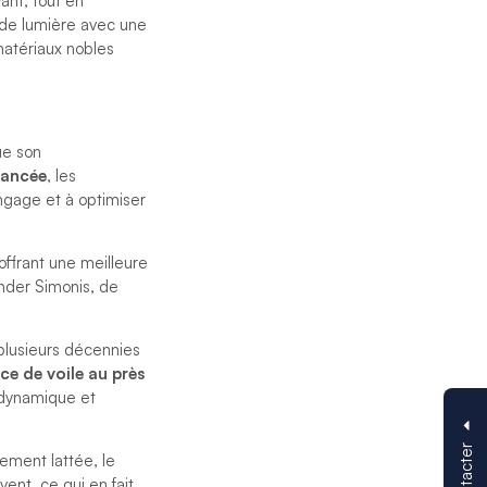
ant, tout en
n de lumière avec une
 matériaux nobles
ue son
ancée
, les
ngage et à optimiser
ffrant une meilleure
ander Simonis, de
plusieurs décennies
e de voile au près
 dynamique et
ement lattée, le
nt, ce qui en fait