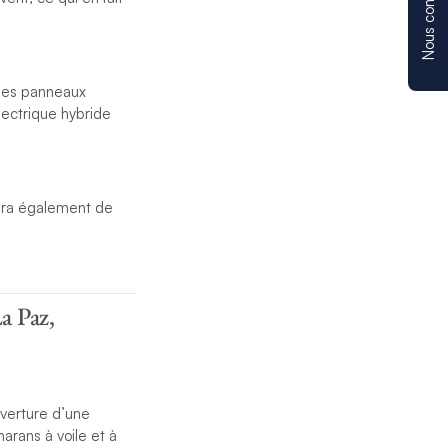
Nous contacter
 les panneaux
lectrique hybride
sera également de
a Paz,
uverture d’une
arans à voile et à