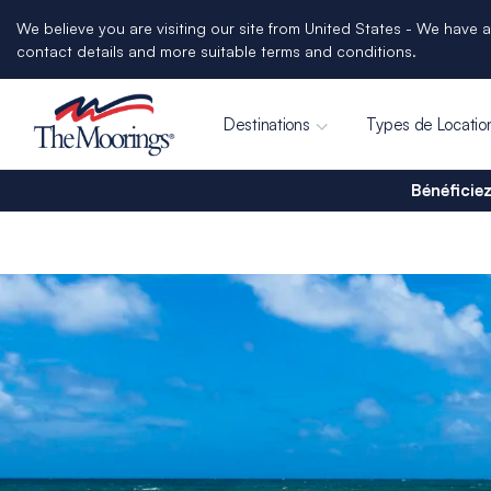
We believe you are visiting our site from United States - We have a
contact details and more suitable terms and conditions.
Destinations
Types de Locatio
Bénéficiez