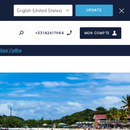
UPDATE
+33142617984
MON COMPTE
Voir l'offre