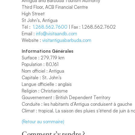
Antigua and Barbuda Tourism Authority
Third Floor, ACB Financial Centre
High Street
St John’s, Antigua
Tél :
1.268.562.7600
| Fax : 1.268.562.7602
Email :
info@visitaandb.com
Website :
visitantiguabarbuda.com
Informations Générales
Surface : 279.719 km
Population : 80,161
Nom officiel : Antigua
Capitale : St. John’s
Langue officielle : anglais
Religion : Christianisme
Gouvernement : British Dependent Territory
Conduite : les habitants d’Antigua conduisent à gauche
Climat : tropical. La saison des pluies s’étend de juin à 
(Retour au sommaire)
Comment s’y rendre ?