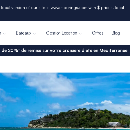
 local version of our site in www.moorings.com with $ prices, local
n
Bateaux
Gestion Location
Offres
Blog
 de 20%* de remise sur votre croisière d'été en Méditerranée.