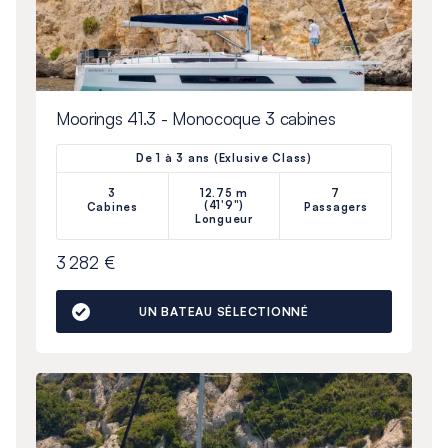
Moorings 41.3 - Monocoque 3 cabines
De 1 à 3 ans (Exlusive Class)
3
12.75 m
7
(41'9")
Cabines
Passagers
Longueur
3 282 €
UN BATEAU SÉLECTIONNÉ