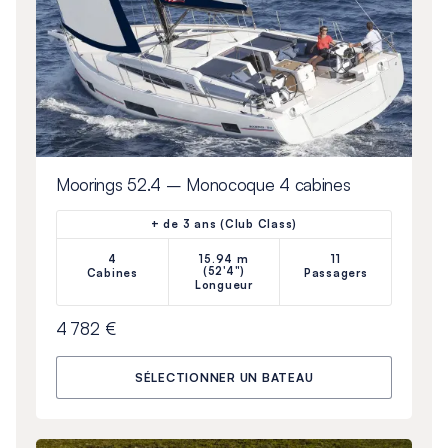
Moorings 52.4 – Monocoque 4 cabines
+ de 3 ans (Club Class)
4
15.94 m
11
(52'4")
Cabines
Passagers
Longueur
4 782 €
SÉLECTIONNER UN BATEAU