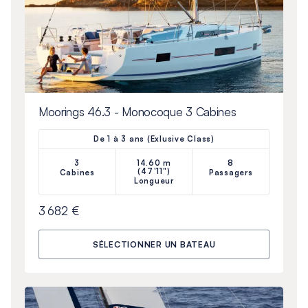
Moorings 46.3 - Monocoque 3 Cabines
De 1 à 3 ans (Exlusive Class)
3
14.60 m
8
(47'11")
Cabines
Passagers
Longueur
3 682 €
SÉLECTIONNER UN BATEAU