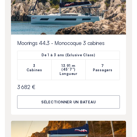
Moorings 44.3 - Monocoque 3 cabines
De 1 à 3 ans (Exlusive Class)
3
13.91 m
7
(45'7")
Cabines
Passagers
Longueur
3 682 €
SÉLECTIONNER UN BATEAU