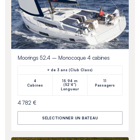
Moorings 52.4 – Monocoque 4 cabines
+ de 3 ans (Club Class)
4
15.94 m
11
(52'4")
Cabines
Passagers
Longueur
4 782 €
SÉLECTIONNER UN BATEAU