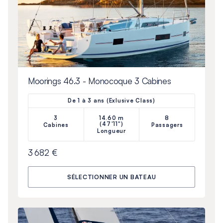
Moorings 46.3 - Monocoque 3 Cabines
De 1 à 3 ans (Exlusive Class)
3
14.60 m
8
(47'11")
Cabines
Passagers
Longueur
3 682 €
SÉLECTIONNER UN BATEAU