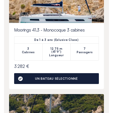
Moorings 41.3 - Monocoque 3 cabines
De 1 à 3 ans (Exlusive Class)
3
12.75 m
7
(41'9")
Cabines
Passagers
Longueur
3 282 €
UN BATEAU SÉLECTIONNÉ