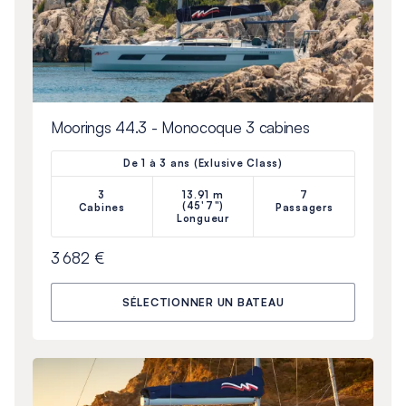
Moorings 44.3 - Monocoque 3 cabines
De 1 à 3 ans (Exlusive Class)
3
13.91 m
7
(45'7")
Cabines
Passagers
Longueur
3 682 €
SÉLECTIONNER UN BATEAU