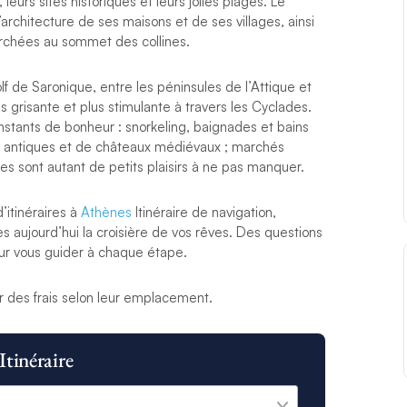
 leurs sites historiques et leurs jolies plages. Le
architecture de ses maisons et de ses villages, ainsi
erchées au sommet des collines.
f de Saronique, entre les péninsules de l’Attique et
 grisante et plus stimulante à travers les Cyclades.
stants de bonheur : snorkeling, baignades et bains
es antiques et de châteaux médiévaux ; marchés
nes sont autant de petits plaisirs à ne pas manquer.
itinéraires à
Athènes
Itinéraire de navigation,
s aujourd’hui la croisière de vos rêves. Des questions
our vous guider à chaque étape.
r des frais selon leur emplacement.
Itinéraire