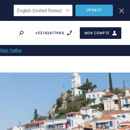
UPDATE
+33142617984
MON COMPTE
Voir l'offre