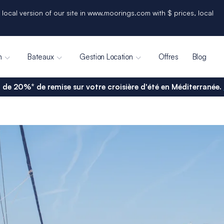
 local version of our site in www.moorings.com with $ prices, local
n
Bateaux
Gestion Location
Offres
Blog
 de 20%* de remise sur votre croisière d'été en Méditerranée.