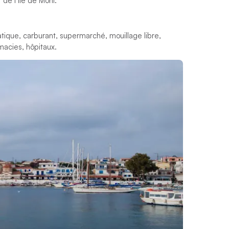
 de l’île de Moni.
atique, carburant, supermarché, mouillage libre,
macies, hôpitaux.