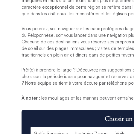
tranquilles et leurs stations touristiques plus fréquentées,
caractère exceptionnel de cette région se reflète dans l’
que dans les châteaux, les monastères et les églises p
Vous pourrez, soit naviguer sur les eaux protégées du gol
du Péloponnèse, soit vous lancer dans une navigation plus
Chacune de ces destinations vous réserve ses propres in
de soleil sur des plages immaculées ; visites de templ
traditionnels en plein air et dîners dans de petites taver
Prêt(e) à prendre le large ? Découvrez nos suggestions d’
choisissez la période idéale pour naviguer et réservez dè
? Notre équipe se tient à votre écoute par téléphone p
À noter
: les mouillages et les marinas peuvent entraîne
Choisir un 