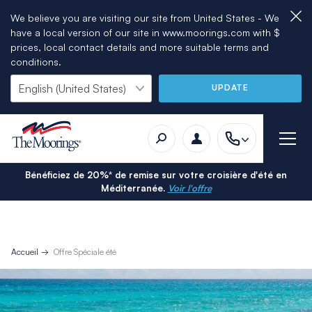
We believe you are visiting our site from United States - We
have a local version of our site in www.moorings.com with $
prices, local contact details and more suitable terms and
conditions.
UPDATE
Bénéficiez de 20%* de remise sur votre croisière d'été en
Méditerranée.
Voir l'offre
Accueil
Offre Spéciale été