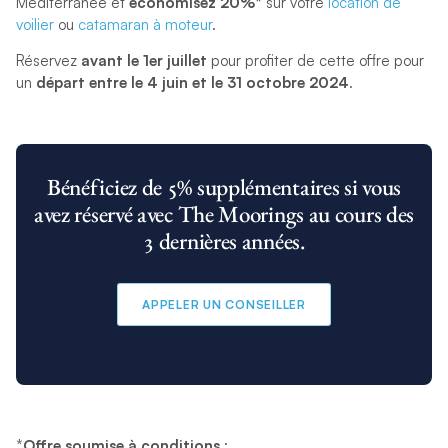
Méditerranée et
économisez 20%*
sur votre
location de
voilier
ou
catamaran à moteur
.
Réservez
avant le 1er juillet
pour profiter de cette offre pour
un
départ entre le 4 juin et le 31 octobre 2024
.
Bénéficiez de 5% supplémentaires si vous
avez réservé avec The Moorings au cours des
3 dernières années.
APPELER UN CONSEILLER
*
Offre soumise à conditions
: