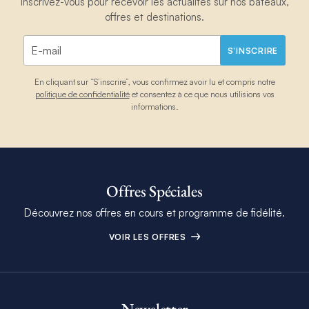
inscrivez-vous pour recevoir les actualités sur nos bateaux,
offres et destinations.
S'INSCRIRE
En cliquant sur “S’inscrire”, vous confirmez avoir lu et compris notre
politique de confidentialité
et consentez à ce que nous utilisions vos
informations.
Offres Spéciales
Découvrez nos offres en cours et programme de fidélité.
VOIR LES OFFRES