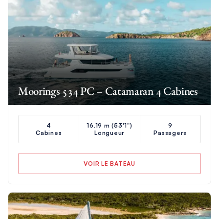
Moorings 534 PC – Catamaran 4 Cabines
4
16.19 m (53'1")
9
Cabines
Longueur
Passagers
VOIR LE BATEAU