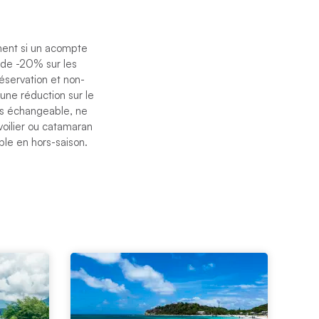
ement si un acompte
e de -20% sur les
éservation et non-
 une réduction sur le
pas échangeable, ne
voilier ou catamaran
ble en hors-saison.