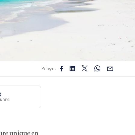
Partager:
0
NDES
ture unique en