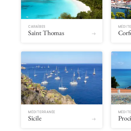
CARAÏBES
MÉDIT
Saint Thomas
Corf
MÉDITERRANÉE
MÉDIT
Sicile
Proc