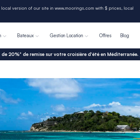
 local version of our site in www.moorings.com with $ prices, local
n
Bateaux
Gestion Location
Offres
Blog
 de 20%* de remise sur votre croisière d'été en Méditerranée.