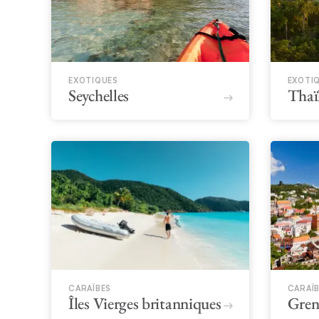
EXOTIQUES
EXOTI
Seychelles
Thaï
CARAÏBES
CARAÏ
Îles Vierges britanniques
Gren