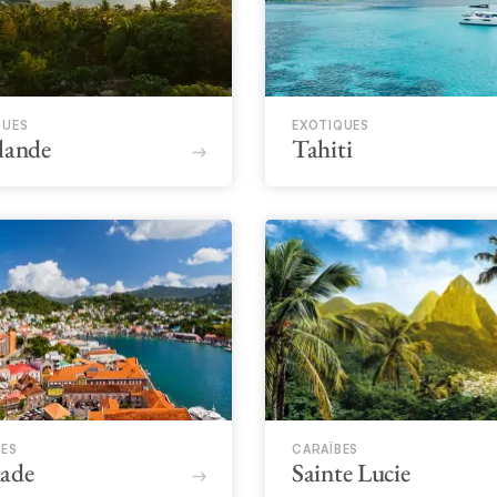
QUES
EXOTIQUES
lande
Tahiti
BES
CARAÏBES
ade
Sainte Lucie