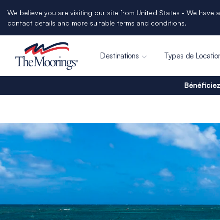
We believe you are visiting our site from United States - We have a
contact details and more suitable terms and conditions.
Destinations
Types de Locatio
Bénéficiez