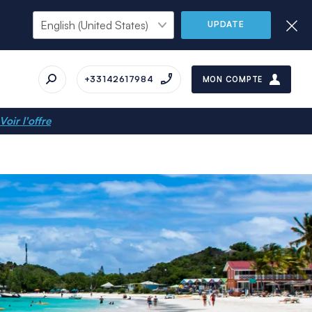
UPDATE
+33142617984
MON COMPTE
Voir l'offre