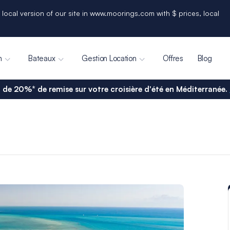
 local version of our site in www.moorings.com with $ prices, local
n
Bateaux
Gestion Location
Offres
Blog
 de 20%* de remise sur votre croisière d'été en Méditerranée.