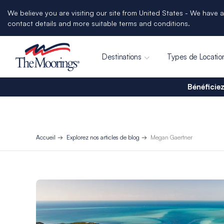
We believe you are visiting our site from United States - We have a
contact details and more suitable terms and conditions.
Destinations
Types de Locatio
Bénéficiez
Accueil
Explorez nos articles de blog
Megan Gaertner