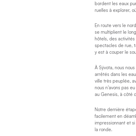
bordent les eaux pur
ruelles à explorer, 
En route vers le nord
se multiplient le lon
hôtels, des activit
spectacles de rue, t
y est à couper le sou
À Sývota, nous nous
arrêtés dans les eau
ville très peuplée, 
nous n’avons pas eu 
au Genesis, à côté d
Notre dernière étape
facilement en déambu
impressionnant et si
la ronde.