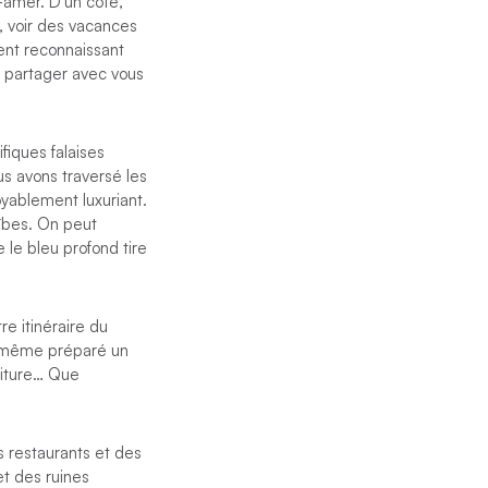
-amer. D’un côté,
e, voir des vacances
iment reconnaissant
e partager avec vous
fiques falaises
s avons traversé les
oyablement luxuriant.
ïbes. On peut
 le bleu profond tire
re itinéraire du
t même préparé un
riture… Que
s restaurants et des
et des ruines