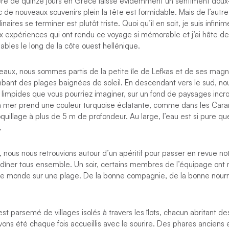
ière de quinze jours en Grèce laisse évidemment un sentiment doux
c de nouveaux souvenirs plein la tête est formidable. Mais de l’autr
naires se terminer est plutôt triste. Quoi qu’il en soit, je suis infin
x expériences qui ont rendu ce voyage si mémorable et j’ai hâte d
bles le long de la côte ouest hellénique.
eaux, nous sommes partis de la petite île de Lefkas et de ses magni
bant des plages baignées de soleil. En descendant vers le sud, nou
 limpides que vous pourriez imaginer, sur un fond de paysages incr
 la mer prend une couleur turquoise éclatante, comme dans les Cara
oquillage à plus de 5 m de profondeur. Au large, l’eau est si pure que
.
 nous nous retrouvions autour d’un apéritif pour passer en revue not
dîner tous ensemble. Un soir, certains membres de l’équipage on
le monde sur une plage. De la bonne compagnie, de la bonne nour
st parsemé de villages isolés à travers les îlots, chacun abritant de
ons été chaque fois accueillis avec le sourire. Des phares anciens 