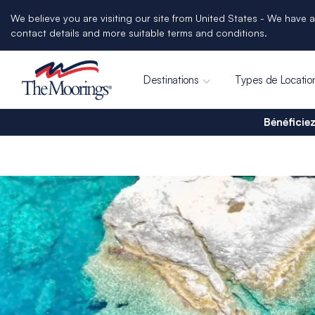
We believe you are visiting our site from United States - We have a
contact details and more suitable terms and conditions.
Destinations
Types de Locatio
Bénéficiez