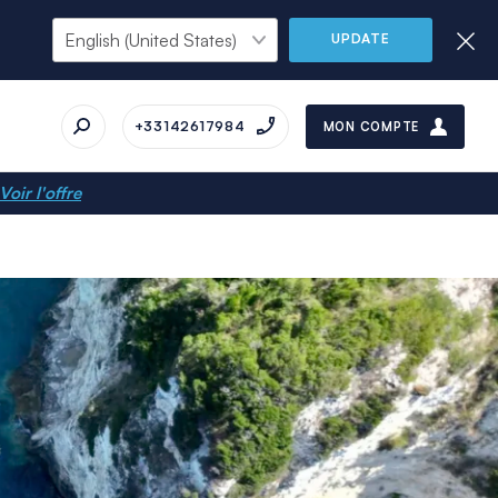
UPDATE
+33142617984
MON COMPTE
Voir l'offre