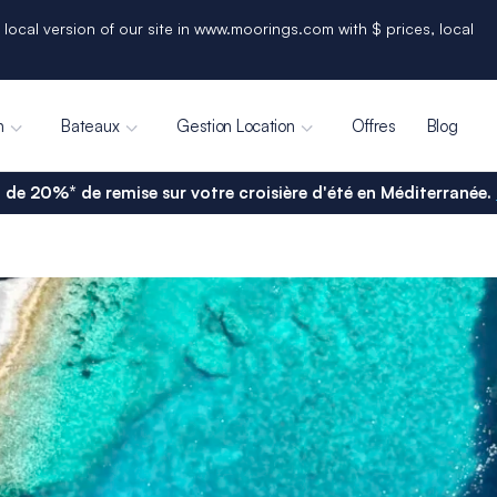
 local version of our site in www.moorings.com with $ prices, local
n
Bateaux
Gestion Location
Offres
Blog
 de 20%* de remise sur votre croisière d'été en Méditerranée.