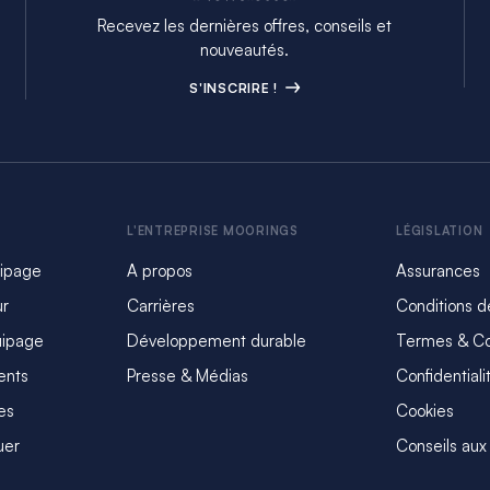
Recevez les dernières offres, conseils et
nouveautés.
S'INSCRIRE !
L'ENTREPRISE MOORINGS
LÉGISLATION
uipage
A propos
Assurances
ur
Carrières
Conditions d
uipage
Développement durable
Termes & Co
ents
Presse & Médias
Confidentiali
es
Cookies
uer
Conseils aux