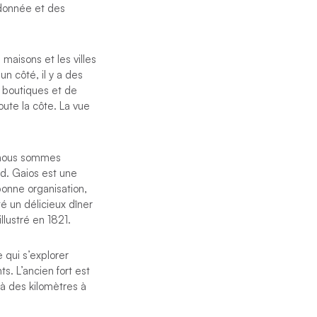
andonnée et des
 maisons et les villes
un côté, il y a des
 boutiques et de
oute la côte. La vue
s nous sommes
rd. Gaios est une
bonne organisation,
é un délicieux dîner
llustré en 1821.
 qui s’explorer
s. L’ancien fort est
 à des kilomètres à