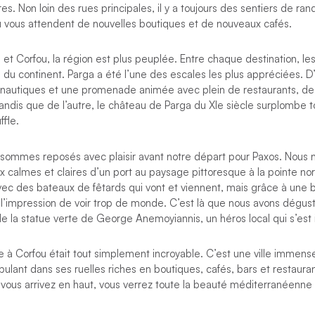
es. Non loin des rues principales, il y a toujours des sentiers de r
où vous attendent de nouvelles boutiques et de nouveaux cafés.
 et Corfou, la région est plus peuplée. Entre chaque destination, les
g du continent. Parga a été l’une des escales les plus appréciées. D’
és nautiques et une promenade animée avec plein de restaurants, de
andis que de l’autre, le château de Parga du XIe siècle surplombe t
ffle.
 sommes reposés avec plaisir avant notre départ pour Paxos. Nou
x calmes et claires d’un port au paysage pittoresque à la pointe no
avec des bateaux de fêtards qui vont et viennent, mais grâce à une 
l’impression de voir trop de monde. C’est là que nous avons dégust
e la statue verte de George Anemoyiannis, un héros local qui s’est i
 à Corfou était tout simplement incroyable. C’est une ville immense
lant dans ses ruelles riches en boutiques, cafés, bars et restaurant
 vous arrivez en haut, vous verrez toute la beauté méditerranéenne