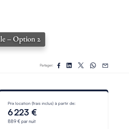
ile – Option 2
Partager:
Prix location (frais inclus) à partir de:
6 223 €
889 €
par nuit