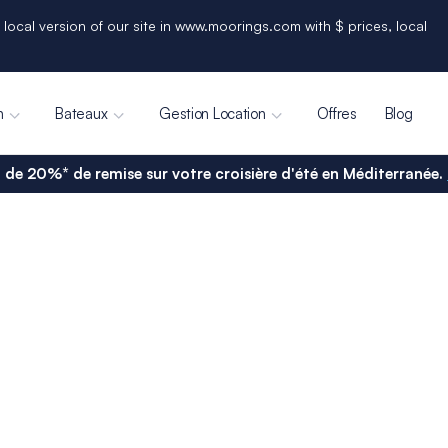
 local version of our site in www.moorings.com with $ prices, local
n
Bateaux
Gestion Location
Offres
Blog
 de 20%* de remise sur votre croisière d'été en Méditerranée.