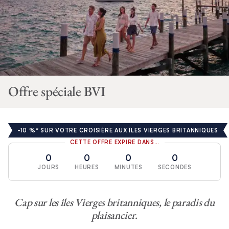
Offre spéciale BVI
-10 %* SUR VOTRE CROISIÈRE AUX ÎLES VIERGES BRITANNIQUES
CETTE OFFRE EXPIRE DANS…
0
0
0
0
JOURS
HEURES
MINUTES
SECONDES
Cap sur les îles Vierges britanniques, le paradis du
plaisancier.