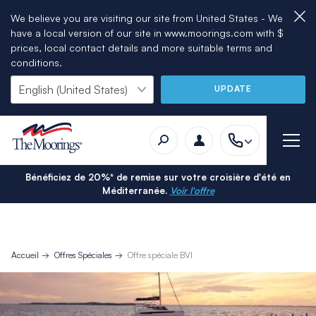
We believe you are visiting our site from United States - We
have a local version of our site in www.moorings.com with $
prices, local contact details and more suitable terms and
conditions.
UPDATE
Bénéficiez de 20%* de remise sur votre croisière d'été en
Méditerranée.
Voir l'offre
Accueil
Offres Spéciales
Offre spéciale BVI