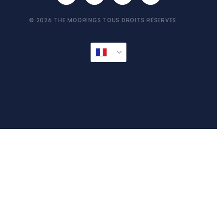
Formalités de pré-départ
Avitaillement à bord
© 2026 THE MOORINGS TOUS DROITS RÉSERVÉS.
Sitemap