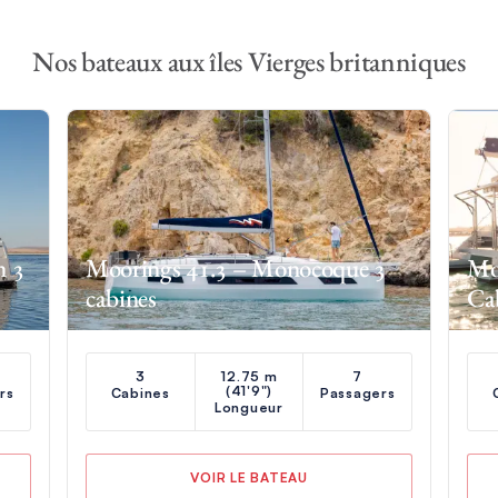
Nos bateaux aux îles Vierges britanniques
n 3
Moorings 41.3 – Monocoque 3
Mo
cabines
Ca
3
12.75 m
7
(41'9")
rs
Cabines
Passagers
Longueur
VOIR LE BATEAU