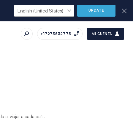
UPDATE
+17273532775
MI CUENTA
 al viajar a cada país.