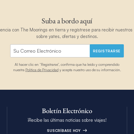
Suba a bordo aquí
ncia con The Moorings en tierra y regístrese para recibir nuestros 
sobre yates, ofertas y destinos.
REGISTRARSE
Al hacer clic en “Registrarse”, confirma que ha leído y comprendido
nuestra
Política de Privacidad
y acepta nuestro uso de su información.
Boletín Electrónico
¡Recibe las últimas noticias sobre viajes!
SUSCRÍBASE HOY