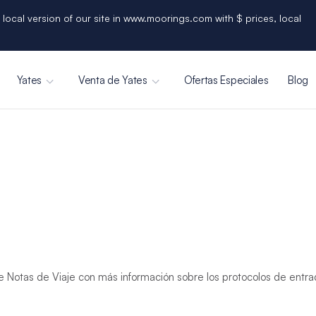
 local version of our site in www.moorings.com with $ prices, local
Yates
Venta de Yates
Ofertas Especiales
Blog
 Notas de Viaje con más información sobre los protocolos de entrada