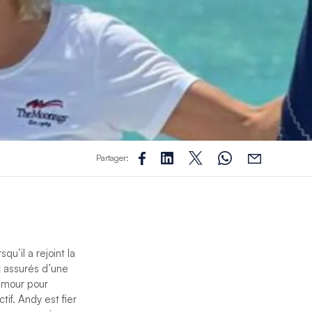
Partager:
u’il a rejoint la
z assurés d’une
n amour pour
tif. Andy est fier