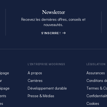
Newsletter
Recevez les dernières offres, conseils et
nouveautés.
S'INSCRIRE !
L'ENTREPRISE MOORINGS
LÉGISLATION
uipage
A propos
Assurances
ur
Carrières
Conditions d
uipage
Développement durable
Termes & Co
ents
Presse & Médias
Confidentiali
es
Cookies