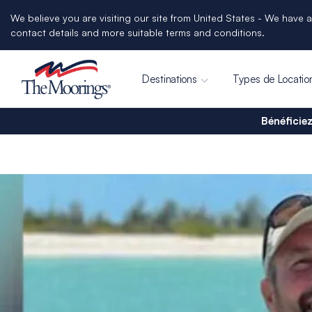
We believe you are visiting our site from United States - We have a
contact details and more suitable terms and conditions.
Destinations
Types de Locatio
Bénéficiez