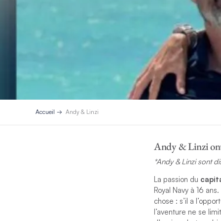
Accueil
Andy & Linzi
Andy & Linzi ont
*Andy & Linzi sont d
La passion du
capit
Royal Navy à 16 ans.
chose : s’il a l’oppo
l’aventure ne se limi