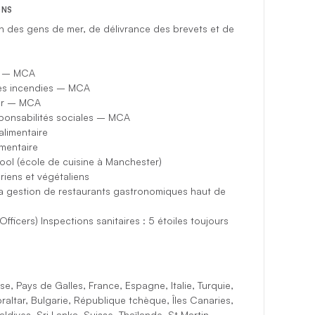
ONS
 des gens de mer, de délivrance des brevets et de
té – MCA
 les incendies – MCA
mer – MCA
sponsabilités sociales – MCA
limentaire
mentaire
ol (école de cuisine à Manchester)
riens et végétaliens
a gestion de restaurants gastronomiques haut de
fficers) Inspections sanitaires : 5 étoiles toujours
e, Pays de Galles, France, Espagne, Italie, Turquie,
altar, Bulgarie, République tchèque, Îles Canaries,
dives, Sri Lanka, Suisse, Thaïlande, St Martin,