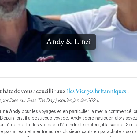
Andy & Linzi
 hâte de vous accueillir aux
îles Vierges britanniques
!
isponibles sur Seas The Day jusqu’en janvier 2024.
aine Andy
pour les voyages et en particulier la mer a commencé lorsq
 Depuis lors, il a beaucoup voyagé. Andy adore naviguer, alors soye
rtunité de mettre les voiles et d’éteindre le moteur, il la saisira ! So
te pas à l’eau et a entre autres plusieurs sauts en parachute à son ac