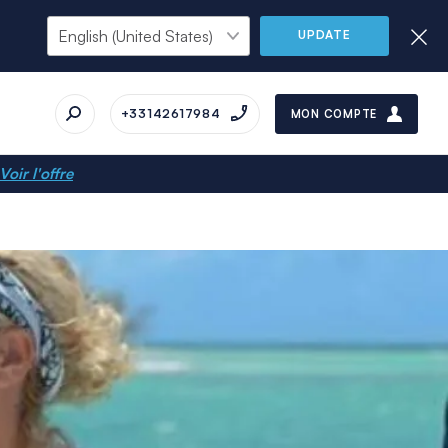
UPDATE
+33142617984
MON COMPTE
Voir l'offre