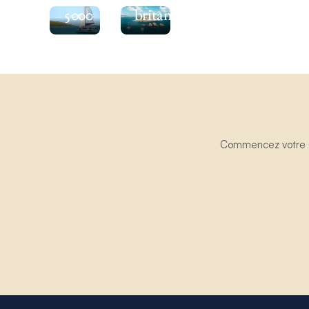
5000
britanniques
Commencez votre ex