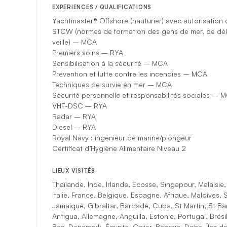
EXPERIENCES / QUALIFICATIONS
Yachtmaster® Offshore (hauturier) avec autorisatio
STCW (normes de formation des gens de mer, de dél
veille) – MCA
Premiers soins – RYA
Sensibilisation à la sécurité – MCA
Prévention et lutte contre les incendies – MCA
Techniques de survie en mer – MCA
Sécurité personnelle et responsabilités sociales – 
VHF-DSC – RYA
Radar – RYA
Diesel – RYA
Royal Navy : ingénieur de marine/plongeur
Certificat d’Hygiène Alimentaire Niveau 2
LIEUX VISITÉS
Thaïlande, Inde, Irlande, Ecosse, Singapour, Malaisie,
Italie, France, Belgique, Espagne, Afrique, Maldives, Sr
Jamaïque, Gibraltar, Barbade, Cuba, St Martin, St B
Antigua, Allemagne, Anguilla, Estonie, Portugal, Brési
Bas, Danemark, Égypte, Qatar, Bahreïn, Doha, Îles de 